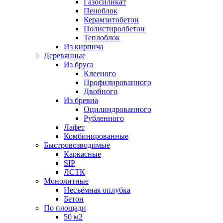
Газосиликат
Пеноблок
Керамзитобетон
Полистиролбетон
Теплоблок
Из кирпича
Деревянные
Из бруса
Клееного
Профилированного
Двойного
Из бревна
Оцилиндрованного
Рубленного
Лафет
Комбинированные
Быстровозводимые
Каркасные
SIP
ЛСТК
Монолитные
Несъёмная оплубка
Бетон
По площади
50 м2