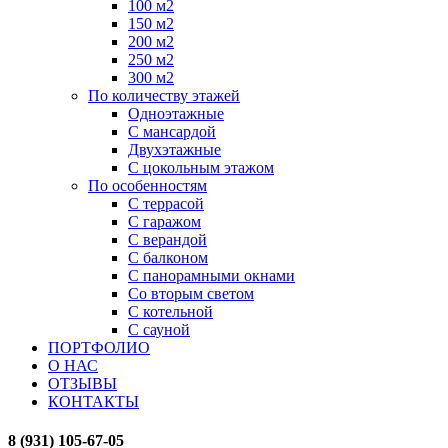
100 м2
150 м2
200 м2
250 м2
300 м2
По количеству этажей
Одноэтажные
С мансардой
Двухэтажные
С цокольным этажом
По особенностям
С террасой
С гаражом
С верандой
С балконом
С панорамными окнами
Со вторым светом
С котельной
С сауной
ПОРТФОЛИО
О НАС
ОТЗЫВЫ
КОНТАКТЫ
8 (931) 105-67-05