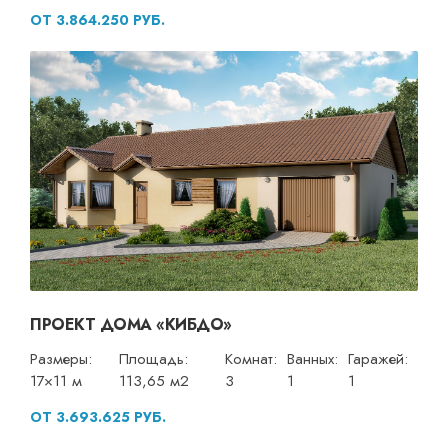
ОТ 3.864.250 РУБ.
ПРОЕКТ ДОМА «КИБДО»
Размеры:
Площадь:
Комнат:
Ванных:
Гаражей:
17×11 м
113,65 м2
3
1
1
ОТ 3.693.625 РУБ.