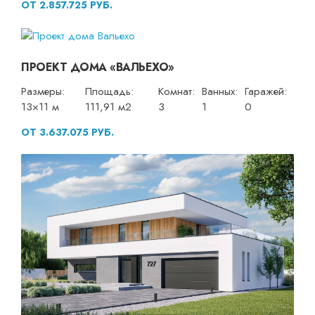
ОТ 2.857.725 РУБ.
ПРОЕКТ ДОМА «ВАЛЬЕХО»
Размеры:
Площадь:
Комнат:
Ванных:
Гаражей:
13×11 м
111,91 м2
3
1
0
ОТ 3.637.075 РУБ.