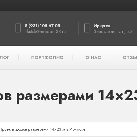
8 (931) 105-67-05
Иркутск
irkutsk@moidom38.ru
Заводская, ул., 43
ЛОГ
ПОРТФОЛИО
О НАС
ОТЗЫ
в размерами 14×23
Проекты домов размерами 14×23 м в Иркутске