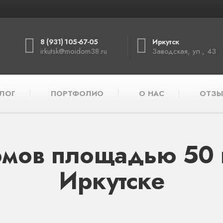
8 (931) 105-67-05
Иркутск
irkutsk@moidom38.ru
Заводская, ул., 43
ЛОГ
ПОРТФОЛИО
О НАС
ОТЗЫ
мов площадью 50 к
Иркутске