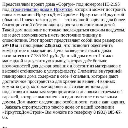
Представляем проект дома «Соргун» под номером HE-2195
под
строительство дома в Иркутске
, который может построить
наша компания «ИркутскДомСтрой» в Иркутске и Иркутской
области. Проект такого дома — это лучший вариант для более
благоприятной обстановки для роста и воспитания детей.
Такой дом позволит не только наслаждаться свежим воздухом,
но и даст возможность иметь постоянно тишину и
спокойствие. Этот проект представляет собой дом размерами
29×10 м
и площадью
239,6 м2
, что позволит обеспечить
комфортное проживание. Цена возведения такого дома
начинатеся от 7 785 581 руб.. Данный дом имеет 1 этаж с
мансардой и двускатную крышу, которая даёт больше
возможностей для декорирования и состоит из материалов с
высокой стойкостью к ультрафиолету. Элементы внутренней
планировки дома содержат в себе 4 спальни, которые дают
достаточное пространство для хранения вещей, 4 ванных
комнаты (-ат), которые хороши для создания зоны для
подготовки к важным мероприятиям и деловым встречам и 1
гаражей, которые выполнены в едином стиле с остальным
домом. Дом имеет следующие особенности, такие как: карниз,
. Заказать строительство такого дома от нашей компании
«ИркутскДомСтрой» Вы можете по телефону
8 (931) 105-67-
05
.