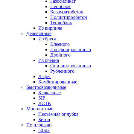
Газосиликат
Пеноблок
Керамзитобетон
Полистиролбетон
Теплоблок
Из кирпича
Деревянные
Из бруса
Клееного
Профилированного
Двойного
Из бревна
Оцилиндрованного
Рубленного
Лафет
Комбинированные
Быстровозводимые
Каркасные
SIP
ЛСТК
Монолитные
Несъёмная оплубка
Бетон
По площади
50 м2