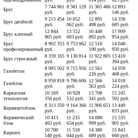
7 744 961
8 581 129
11 365 466
12 893
Брус
руб.
руб.
руб.
146 руб.
9 215 454
10 052
12 895
14 356
Брус двойной
руб.
062 руб.
498 руб.
685 руб.
12 844
13 552
16 448
17 909
Брус клееный
865 руб.
003 руб.
892 руб.
954 руб.
Брус
8 902 353
9 753 962
12 510
14 048
профилированный
руб.
руб.
190 руб.
950 руб.
8 359 165
9 130 814
11 922 805
13 410
Брус строганый
руб.
руб.
руб.
394 руб.
8 995 502
9 715 956
12 561
14 059
Газобетон
руб.
руб.
226 руб.
468 руб.
8 959 818
9 786 606
12 566
14 018
Газоблок
руб.
руб.
563 руб.
224 руб.
Каркасная
10 169
10 928
13 708
15 245
технология
356 руб.
532 руб.
341 руб.
592 руб.
8 313 350
9 164 366
11 906 651
13 449
Керамзитоблок
руб.
руб.
руб.
833 руб.
Керамический
10 413
11 235
14 088
15 535
блок
492 руб.
654 руб.
999 руб.
901 руб.
10 700
11 518
14 380
15 843
Кирпич
540 руб.
044 руб.
689 руб.
660 руб.