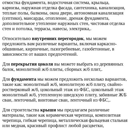
отмостка фундамента, водосточная система, крыльца,
карнизы, наружная отделка фасада, сантехника, канализация,
теплые полы, балконы, окна двери, автономная канализация
(септики), мансарды, отопление, дренаж фундамента,
дополнительное утепление наружных стен, чистовая отделка
стен и потолка, террасы, навесы, электрика,.
Относительно
внутренних перегородок
, мы можем
предложить вам различные варианты, включая каркасно-
обшивные, кирпичные, пазогребневые, газобетонные, в
зависимости от ваших предпочтений.
Для
перекрытия цоколя
вы можете выбрать из деревянных
балок, монолитной ж/б плиты, сборных ж/б плит,.
Для
фундамента
мы можем предложить несколько вариантов,
такие как: монолитный ж/б, монолитную ж/б плиту, свайно-
ростверковый ж/б, цокольный этаж из ФБС, цокольный этаж
монолитный ж/б, утепленную шведскую плиту, забивные Ж/Б
сваи, ленточный, винтовые сваи, ленточный из ФБС,.
Для строительства
крыши
мы предлагаем различные
материалы, такие как керамическая черепица, композитная
черепица, гибкая черепица, металлическая фальцевая стальная
или медная, красивый профлист любой расцветки,