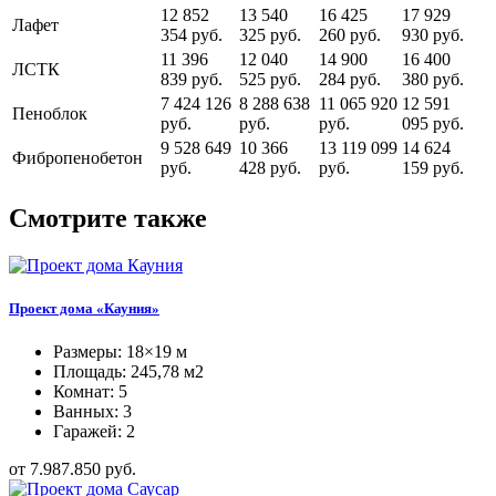
12 852
13 540
16 425
17 929
Лафет
354 руб.
325 руб.
260 руб.
930 руб.
11 396
12 040
14 900
16 400
ЛСТК
839 руб.
525 руб.
284 руб.
380 руб.
7 424 126
8 288 638
11 065 920
12 591
Пеноблок
руб.
руб.
руб.
095 руб.
9 528 649
10 366
13 119 099
14 624
Фибропенобетон
руб.
428 руб.
руб.
159 руб.
Смотрите также
Проект дома «Кауния»
Размеры: 18×19 м
Площадь: 245,78 м2
Комнат: 5
Ванных: 3
Гаражей: 2
от 7.987.850 руб.