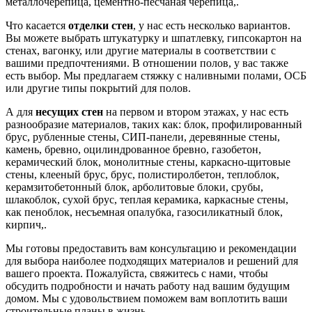
металлочерепица, цементно-песчаная черепица,.
Что касается
отделки стен
, у нас есть несколько вариантов.
Вы можете выбрать штукатурку и шпатлевку, гипсокартон на
стенах, вагонку, или другие материалы в соответствии с
вашими предпочтениями. В отношении полов, у вас также
есть выбор. Мы предлагаем стяжку с наливными полами, ОСБ
или другие типы покрытий для полов.
А для
несущих стен
на первом и втором этажах, у нас есть
разнообразие материалов, таких как: блок, профилированный
брус, рубленные стены, СИП-панели, деревянные стены,
камень, бревно, оцилиндрованное бревно, газобетон,
керамический блок, монолитные стены, каркасно-щитовые
стены, клееный брус, брус, полистиролбетон, теплоблок,
керамзитобетонный блок, арболитовые блоки, срубы,
шлакоблок, сухой брус, теплая керамика, каркасные стены,
как пеноблок, несъемная опалубка, газосиликатный блок,
кирпич,.
Мы готовы предоставить вам консультацию и рекомендации
для выбора наиболее подходящих материалов и решений для
вашего проекта. Пожалуйста, свяжитесь с нами, чтобы
обсудить подробности и начать работу над вашим будущим
домом. Мы с удовольствием поможем вам воплотить ваши
строительные планы в жизнь.