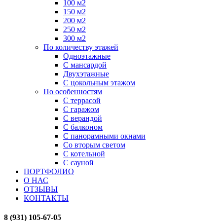
100 м2
150 м2
200 м2
250 м2
300 м2
По количеству этажей
Одноэтажные
С мансардой
Двухэтажные
С цокольным этажом
По особенностям
С террасой
С гаражом
С верандой
С балконом
С панорамными окнами
Со вторым светом
С котельной
С сауной
ПОРТФОЛИО
О НАС
ОТЗЫВЫ
КОНТАКТЫ
8 (931) 105-67-05